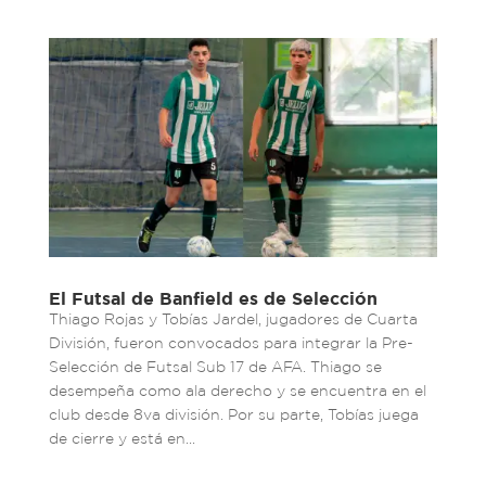
El Futsal de Banfield es de Selección
Thiago Rojas y Tobías Jardel, jugadores de Cuarta
División, fueron convocados para integrar la Pre-
Selección de Futsal Sub 17 de AFA. Thiago se
desempeña como ala derecho y se encuentra en el
club desde 8va división. Por su parte, Tobías juega
de cierre y está en...