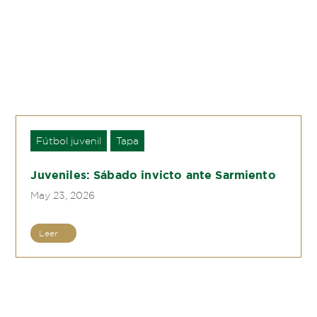
Fútbol juvenil
Tapa
Juveniles: Sábado invicto ante Sarmiento
May 23, 2026
Leer