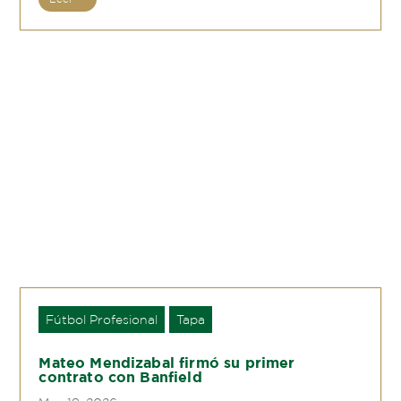
Fútbol Profesional
Tapa
Mateo Mendizabal firmó su primer
contrato con Banfield