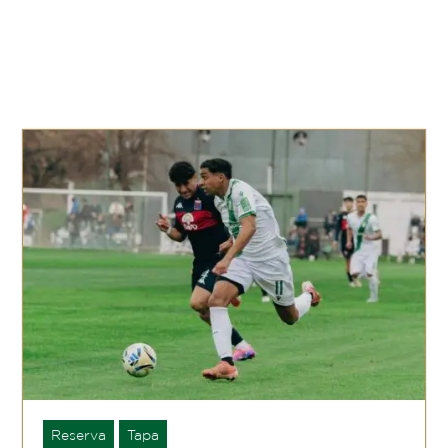
Reserva
Tapa