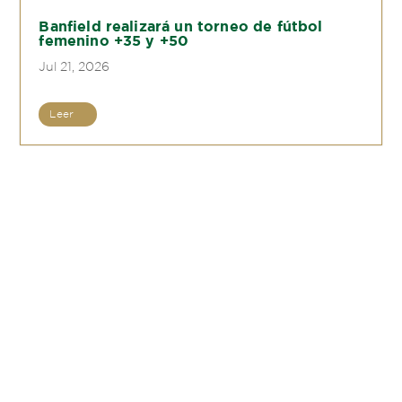
Banfield realizará un torneo de fútbol
femenino +35 y +50
Jul 21, 2026
Leer