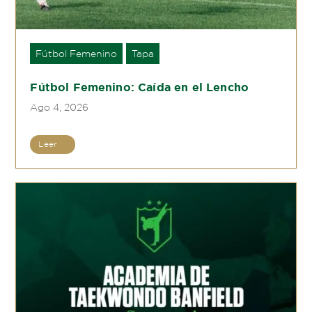
Fútbol Femenino
Tapa
Fútbol Femenino: Caída en el Lencho
Ago 4, 2026
Leer