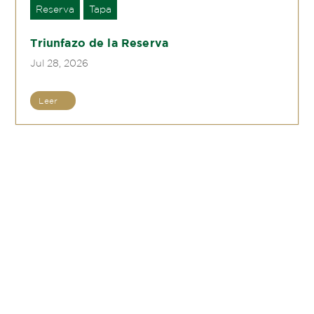
Reserva
Tapa
Triunfazo de la Reserva
Jul 28, 2026
Leer