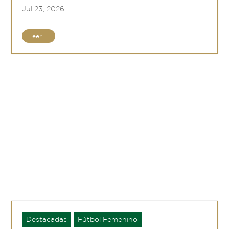
Jul 23, 2026
Leer
Destacadas
Fútbol Femenino