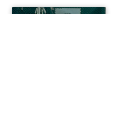
Comunicado oficial
El Club Atlético Banfield informa que Danilo
Arboleda decidió ejecutar la cláusula de
rescisión prevista en su contrato para
continuar su carrera en...
LEER MÁS