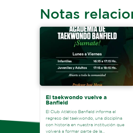
Notas relaci
El taekwondo vuelve a
Banfield
El Club Atlético Banfield informa el
regreso del taekwondo, una disciplina
con historia en nuestra institución que
volverá a formar parte de la...