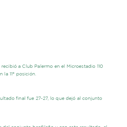
z recibió a Club Palermo en el Microestadio 110
 la 11° posición.
sultado final fue 27-27, lo que dejó al conjunto
r del conjunto banfileño y con este resultado, el