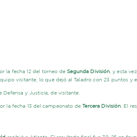
r la fecha 12 del torneo de
Segunda División
, y esta ve
quipo visitante, lo que dejó al Taladro con 23 puntos y en
 Defensa y Justicia, de visitante.
por la fecha 13 del campeonato de
Tercera División
. El re
eld
recibió a Atlanta. El resultado final fue 30-25 en favo