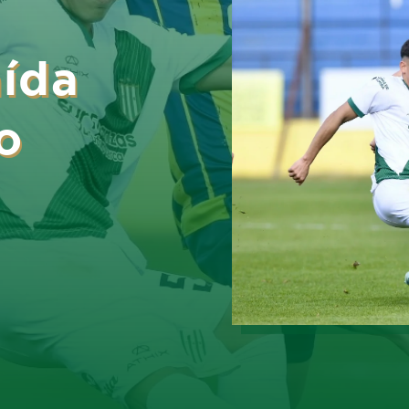
aída
o