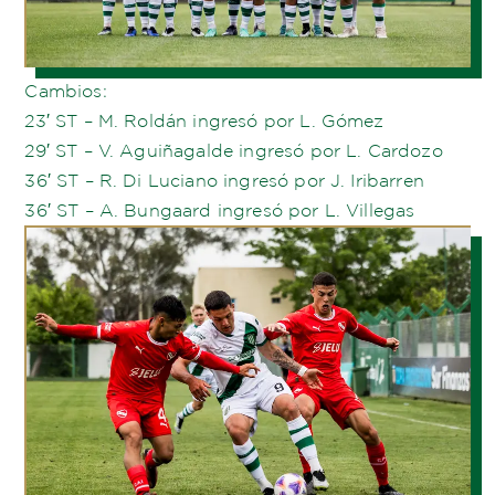
Cambios:
23′ ST – M. Roldán ingresó por L. Gómez
29′ ST – V. Aguiñagalde ingresó por L. Cardozo
36′ ST – R. Di Luciano ingresó por J. Iribarren
36′ ST – A. Bungaard ingresó por L. Villegas