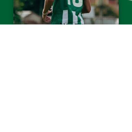
Juveniles: Pasó otro sábado de fútbol
Las divisiones inferiores del Taladro
disputaron la fecha 16 del Torneo de Juveniles
2026 ante Boca y cosecharon dos triunfos, un
empate y tres...
LEER MÁS