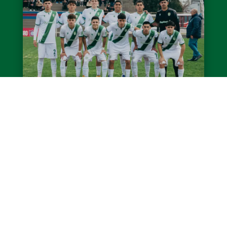
Caída de la Reserva ante San Lorenzo
El miércoles, en Ciudad Deportiva, la Reserva
de Banfield perdió 3-0 contra San Lorenzo
por la primera fecha del Torneo Proyección
Clausura 2026. El...
LEER MÁS
Ver todas