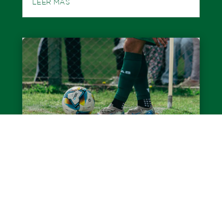
LEER MÁS
Juveniles: Se jugó la fecha 13
Las divisiones inferiores del Taladro
disputaron la fecha 13 del Torneo de Juveniles
2026 ante Atlético de Rafaela y cosecharon
tres triunfos, un...