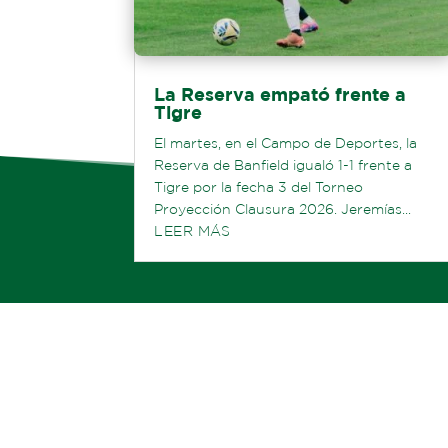
La Reserva empató frente a
Tigre
El martes, en el Campo de Deportes, la
Reserva de Banfield igualó 1-1 frente a
Tigre por la fecha 3 del Torneo
Proyección Clausura 2026. Jeremías...
LEER MÁS