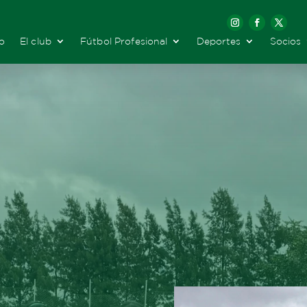
io
El club
Fútbol Profesional
Deportes
Socios