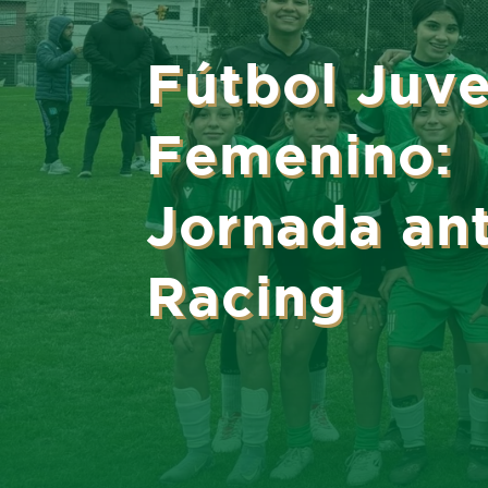
Fútbol Juve
Femenino:
Jornada an
Racing