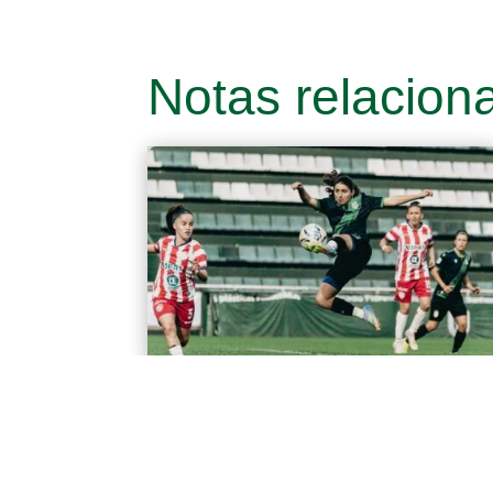
Notas relacion
Fútbol Femenino: Caída en el
Lencho
El domingo por la tarde, en el Estadio
Florencio Solá, Banfield cayó 2-1 ante