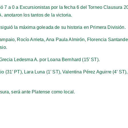
ció 7 a 0 a Excursionistas por la fecha 6 del Torneo Clausura 
 anotaron los tantos de la victoria.
iguió la máxima goleada de su historia en Primera División.
mpaio, Rocío Arrieta, Ana Paula Almirón, Florencia Santander
sio.
 Grecia Ledesma A. por Loana Bernhard (15’ ST).
 (31’ PT), Lara Luna (1’ ST), Valentina Pérez Aguirre (4’ ST)
sura, será ante Platense como local.