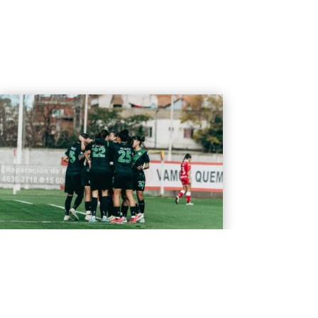
Fútbol Femenino: Triunfo y
cierre de torneo
El miércoles por la tarde, en La Quemita,
Banfield venció 2-1 a Huracán por la fecha