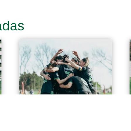
adas
Fútbol Femenino: Banfield
goleó a Independiente
El sábado por la mañana, en Villa
Domínico, Banfield superó 3-0 a