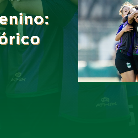
enino:
tórico