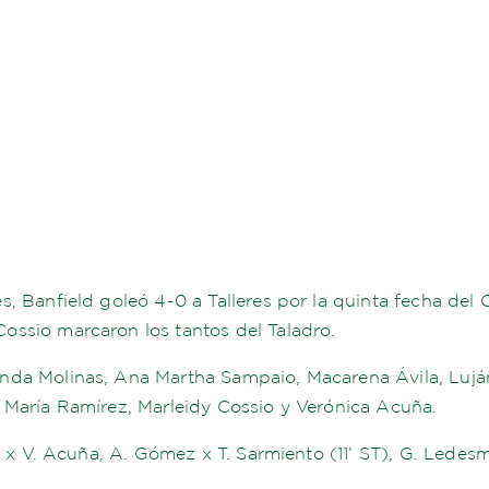
s, Banfield goleó 4-0 a Talleres por la quinta fecha de
ossio marcaron los tantos del Taladro.
nda Molinas, Ana Martha Sampaio, Macarena Ávila, Luján
 María Ramírez, Marleidy Cossio y Verónica Acuña.
ez x V. Acuña, A. Gómez x T. Sarmiento (11’ ST), G. Ledes