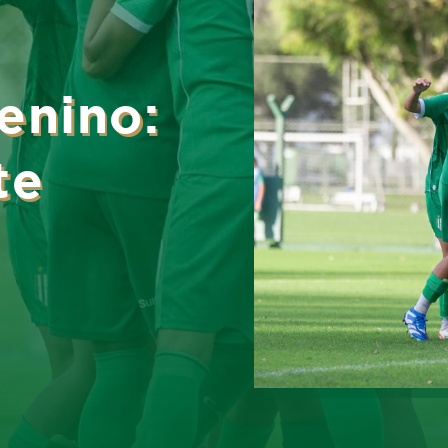
enino:
te