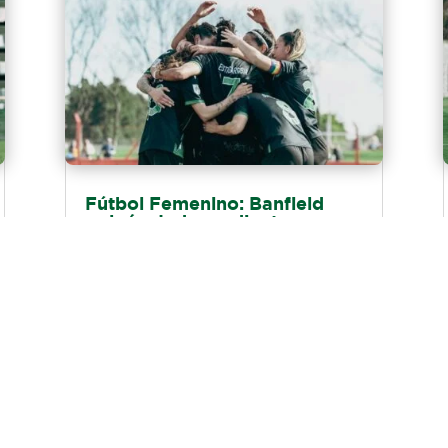
Fútbol Femenino: Banfield
goleó a Independiente
El sábado por la mañana, en Villa
Domínico, Banfield superó 3-0 a
Independiente por la primera fecha del
Torneo Clausura 2026. Antonella...
LEER MÁS
Ver todas