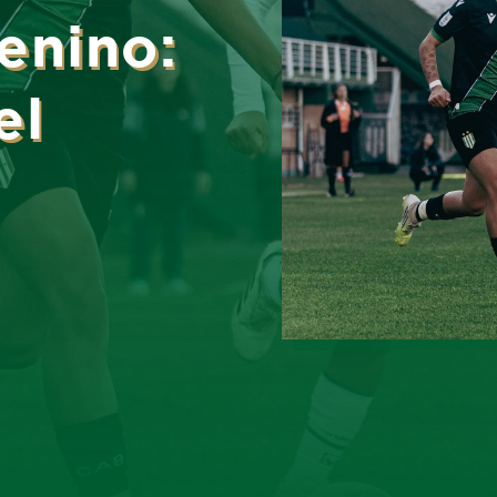
enino:
el