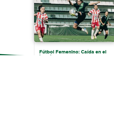
Fútbol Femenino: Caída en el
Lencho
El domingo por la tarde, en el Estadio
Florencio Solá, Banfield cayó 2-1 ante
Unión por la fecha 2 del Torneo Clausura
2026. Yosneidy Zambrano anotó...
LEER MÁS