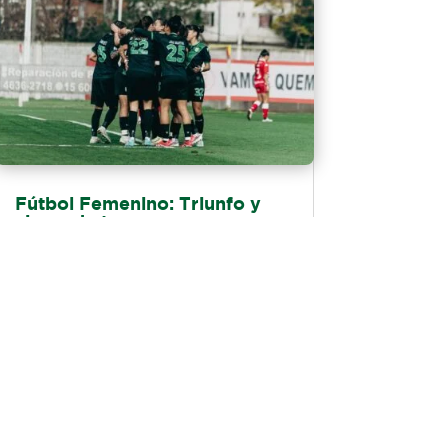
Fútbol Femenino: Triunfo y
cierre de torneo
El miércoles por la tarde, en La Quemita,
Banfield venció 2-1 a Huracán por la
fecha 15 del Torneo Apertura 2026.
Valentina Barroso y Gabriela...
LEER MÁS