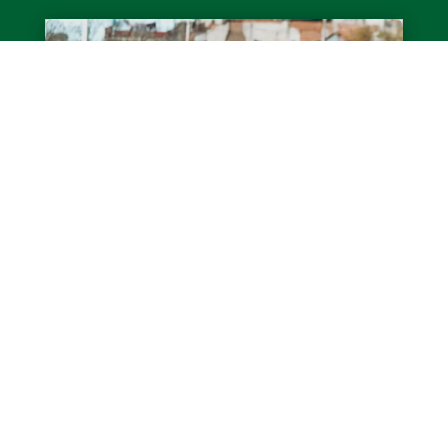
Fútbol Femenino: Triunfo y cierre de
torneo
El miércoles por la tarde, en La Quemita,
Banfield venció 2-1 a Huracán por la fecha 15
del Torneo Apertura 2026. Valentina Barroso
y Gabriela...
LEER MÁS