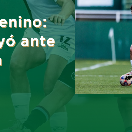
enino:
yó ante
a