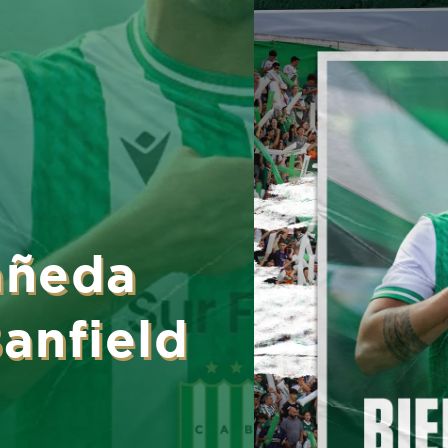
añeda
anfield