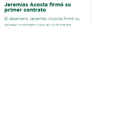
Jeremías Acosta firmó su
primer contrato
El delantero Jeremías Acosta firmó su
primer contrato con el club hasta
diciembre de 2028. El futbolista de 18
años llegó a Banfield a los 7 años...
LEER MÁS