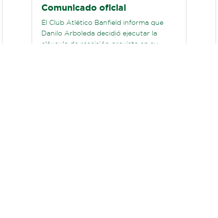
Comunicado oficial
El Club Atlético Banfield informa que
Danilo Arboleda decidió ejecutar la
cláusula de rescisión prevista en su
contrato para continuar su carrera en...
LEER MÁS
Ver todas