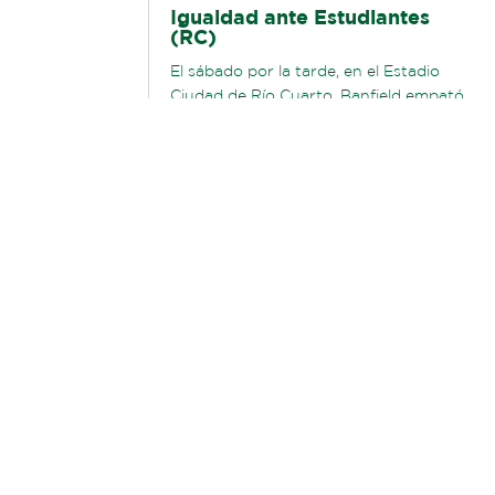
Igualdad ante Estudiantes
(RC)
El sábado por la tarde, en el Estadio
Ciudad de Río Cuarto, Banfield empató
0-0 ante Estudiantes (RC) por la fecha
3 del Torneo Clausura 2026. El...
LEER MÁS