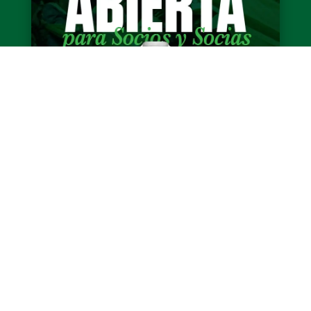
¡Elegí la camiseta 2027!
Recibimos más de 120 propuestas enviadas
por socios y socias que aportaron su
creatividad por nuestros colores. Tras una
etapa de evaluación, fueron...