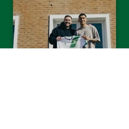
Jeremías Acosta firmó su primer
contrato
El delantero Jeremías Acosta firmó su primer
contrato con el club hasta diciembre de 2028.
El futbolista de 18 años llegó a Banfield a los 7
años...
LEER MÁS
Ver todas