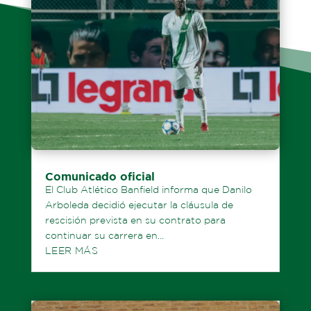
Comunicado oficial
El Club Atlético Banfield informa que Danilo
Arboleda decidió ejecutar la cláusula de
rescisión prevista en su contrato para
continuar su carrera en...
LEER MÁS