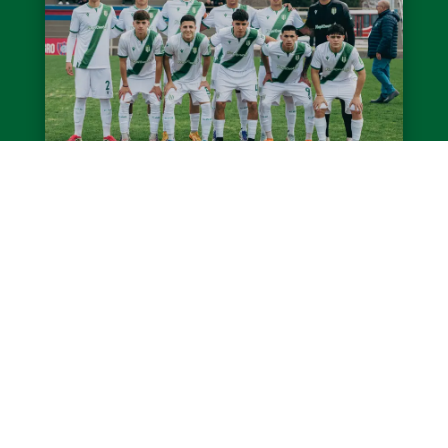
Caída de la Reserva ante San Lorenzo
El miércoles, en Ciudad Deportiva, la Reserva
de Banfield perdió 3-0 contra San Lorenzo
por la primera fecha del Torneo Proyección
Clausura 2026. El...
LEER MÁS
Ver todas