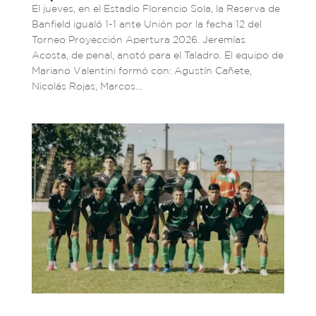
El jueves, en el Estadio Florencio Sola, la Reserva de
Banfield igualó 1-1 ante Unión por la fecha 12 del
Torneo Proyección Apertura 2026. Jeremías
Acosta, de penal, anotó para el Taladro. El equipo de
Mariano Valentini formó con: Agustín Cañete,
Nicolás Rojas, Marcos...