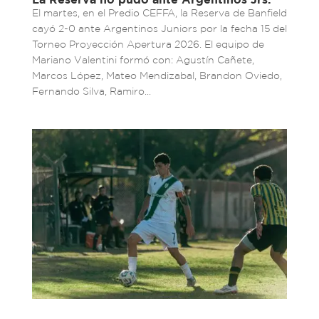
El martes, en el Predio CEFFA, la Reserva de Banfield
cayó 2-0 ante Argentinos Juniors por la fecha 15 del
Torneo Proyección Apertura 2026. El equipo de
Mariano Valentini formó con: Agustín Cañete,
Marcos López, Mateo Mendizabal, Brandon Oviedo,
Fernando Silva, Ramiro...