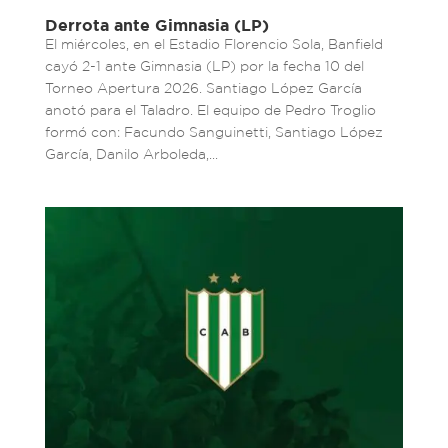
Derrota ante Gimnasia (LP)
El miércoles, en el Estadio Florencio Sola, Banfield
cayó 2-1 ante Gimnasia (LP) por la fecha 10 del
Torneo Apertura 2026. Santiago López García
anotó para el Taladro. El equipo de Pedro Troglio
formó con: Facundo Sanguinetti, Santiago López
García, Danilo Arboleda,...