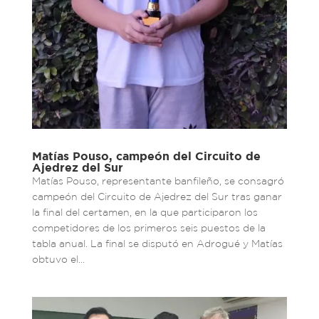
Matías Pouso, campeón del Circuito de
Ajedrez del Sur
Matías Pouso, representante banfileño, se consagró
campeón del Circuito de Ajedrez del Sur tras ganar
la final del certamen, en la que participaron los
competidores de los primeros seis puestos de la
tabla anual. La final se disputó en Adrogué y Matías
obtuvo el...