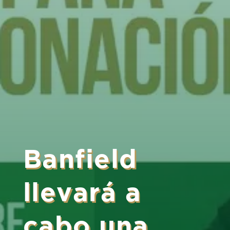
Banfield
llevará a
cabo una