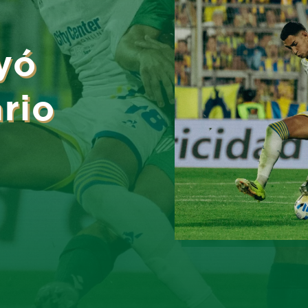
yó
rio