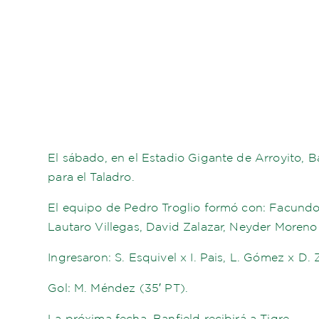
El sábado, en el Estadio Gigante de Arroyito, B
para el Taladro.
El equipo de Pedro Troglio formó con: Facundo 
Lautaro Villegas, David Zalazar, Neyder Moren
Ingresaron: S. Esquivel x I. Pais, L. Gómez x D. 
Gol: M. Méndez (35′ PT).
La próxima fecha, Banfield recibirá a Tigre.